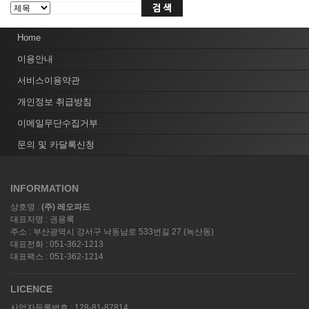
Home
이용안내
서비스이용약관
개인정보 취급방침
이메일무단수집거부
문의 및 카달록신청
INFORMATION
상호명 :
(주) 레오파드
대표자명 : 권용록
주소 : 부산광역시 강서구 낙동남로 533번길 27 (녹산동)
대표전화 : 051-362-1213
대표팩스 : 051-362-1214
LICENCE
사업자등록번호 : 128-81-87814